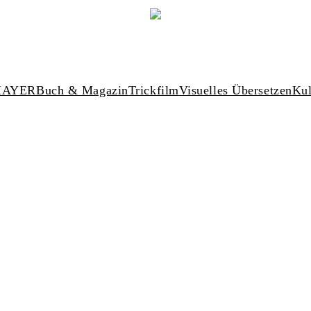
MAYER
Buch & Magazin
Trickfilm
Visuelles Übersetzen
Kul
under construction
coming soon